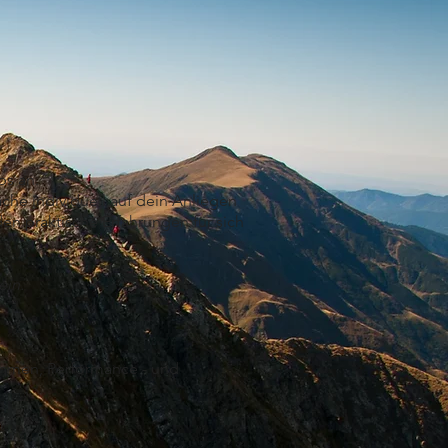
ps an.
he individuell auf dein Anliegen
n praktische Erfahrungen für sich
ein.
ehmen, Performance - und