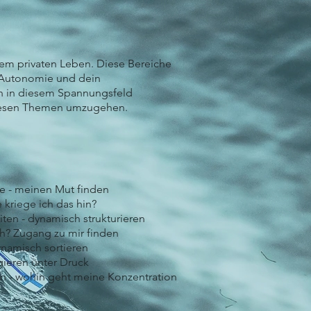
nem privaten Leben. Diese Bereiche
e Autonomie und dein
ch in diesem Spannungsfeld
diesen Themen umzugehen.
e - meinen Mut finden
kriege ich das hin?
iten - dynamisch strukturieren
ch? Zugang zu mir finden
ynamisch sortieren
gieren unter Druck
 - wohin geht meine Konzentration