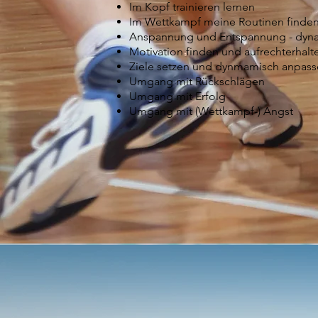
Im Kopf trainieren lernen
Im Wettkampf meine Routinen finde
Anspannung und Entspannung - dyna
Motivation finden und aufrechterhalt
Ziele setzen und dynmamisch anpas
Umgang mit Rückschlägen
Umgang mit Erfolg
Umgang mit (Wettkampf-) Angst