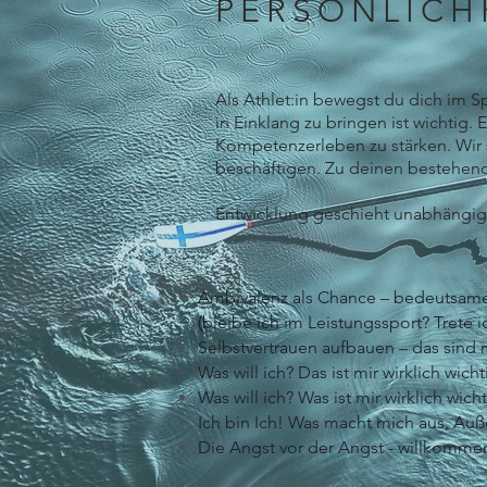
PERSÖNLICH
Als Athlet:in bewegst du dich im 
in Einklang zu bringen ist wichtig
Kompetenzerleben zu stärken. Wir
beschäftigen. Zu deinen bestehen
Entwicklung geschieht unabhängig 
Ambivalenz als Chance – bedeuts
(bleibe ich im Leistungssport? Trete 
Selbstvertrauen aufbauen – das sind 
Was will ich? Das ist mir wirklich wic
Was will ich? Was ist mir wirklich wich
Ich bin Ich! Was macht mich aus, Auß
Die Angst vor der Angst - willkomm