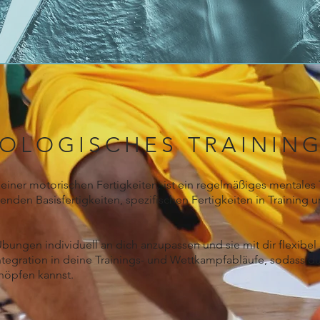
OLOGISCHES TRAININ
einer motorischen Fertigkeiten, ist ein regelmäßiges mentales 
nden Basisfertigkeiten, spezifischen Fertigkeiten in Training 
ngen individuell an dich anzupassen und sie mit dir flexibel u
e Integration in deine Trainings- und Wettkampfabläufe, sodass d
chöpfen kannst.