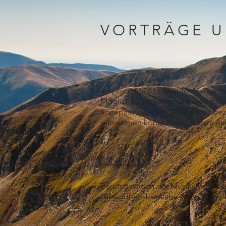
VORTRÄGE 
empowerMIND bietet für Mannschaf
Mögliche Themen orientieren sich 
angepasst werden. Workshops bezie
mitnehmen können und zudem neu
Lei
Interessierte:
Berufsgruppen der Musik, Musikbus
Gesundheitsbereiche, Führungskrä