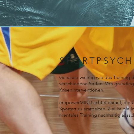
SPORTPSYCH
Genauso wichtig wie das Training d
verschiedene Stufen. Von grundlege
Kriseninterventionen.
empowerMIND achtet darauf, die Übu
Sportart zu erarbeiten. Ziel ist di
mentales Training nachhaltig auss