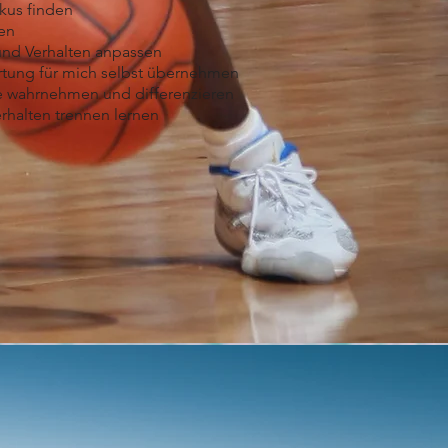
kus finden
en
 und Verhalten anpassen
rtung für mich selbst übernehmen
le wahrnehmen und differenzieren
erhalten trennen lernen