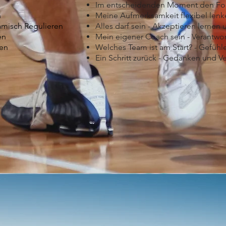
Im entscheidenden Moment den Fo
n
Meine Aufmerksamkeit flexibel lenk
misch Regulieren
Alles darf sein - Akzeptieren lernen
en
Mein eigener Coach sein - Verantwo
sen
Welches Team ist am Start? - Gefüh
Ein Schritt zurück - Gedanken und V