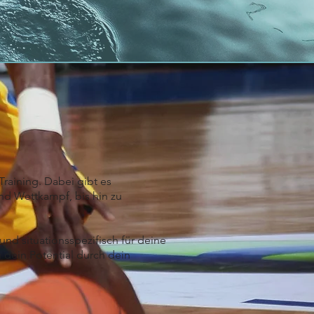
G
Training. Dabei gibt es
und Wettkampf, bis hin zu
nd situationsspezifisch für deine
u dein Potential durch dein