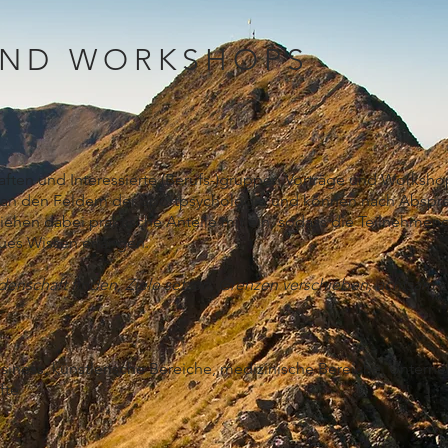
UND WORKSHOPS
ten und Interessierte (Berufs-)gruppen Vorträge und Worksho
an den Feldern der Sportpsychologie und können nach Absprac
hen dabei praktische Anteile mit ein, sodass die Teilnehmende
es Wissen erlangen.
denschaft finden, Ziele setzen, Grenzen verschieben, achtsam s
iness, künstlerische Bereiche, medizinische Bereiche, Untern
fte