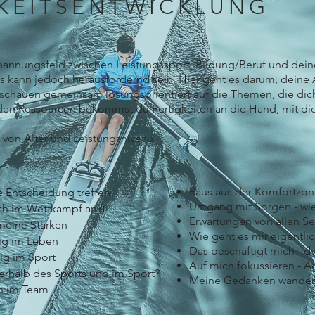
KEITSENTWICKLUNG
Spannungsfeld zwischen Leistungssport, Bildung/Beruf und dei
. Es kann jedoch herausfordernd sein. Hier geht es darum, dein
 schauen gemeinsam lösungsorientiert auf die Themen, die di
den Ressourcen bekommst du Fertigkeiten an die Hand, mit 
von Alter und Leistungsniveau.
Raus aus der Komfortzon
ame Entscheidung treffen
Umgang mit Sorgen - wie 
ich im Wettkampf an?)
Erwartungen von allen Se
meine Stärken
Wie geht es mir eigentli
htig im Leben
Das beschäftigt mich - d
tig im Sport
Auf mich fokussieren - A
erhalb des Sports und im Sport?
Meine Gedanken wandern
en im Team